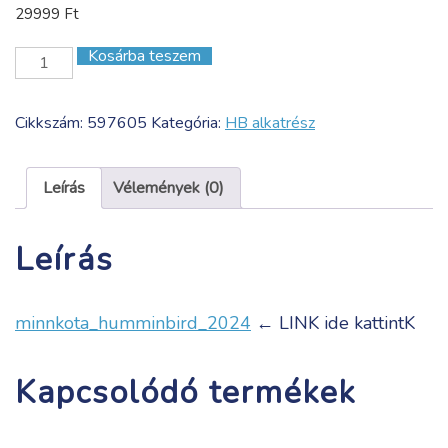
29999
Ft
Kosárba teszem
GM
3
Halterung
Cikkszám:
597605
Kategória:
HB alkatrész
f
Serie
1100
Leírás
Vélemények (0)
mennyiség
Leírás
minnkota_humminbird_2024
← LINK ide kattintK
Kapcsolódó termékek