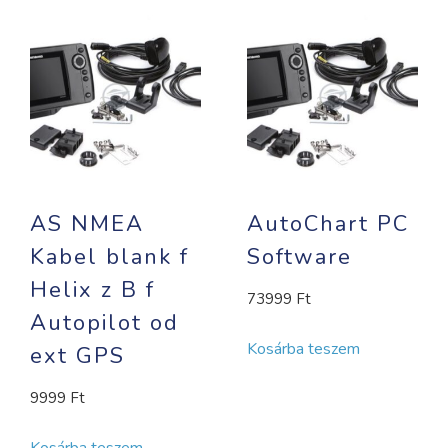
AS NMEA
AutoChart PC
Kabel blank f
Software
Helix z B f
73999
Ft
Autopilot od
Kosárba teszem
ext GPS
9999
Ft