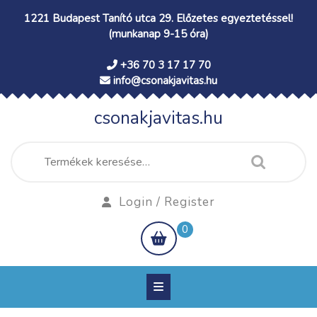
Skip
1221 Budapest Tanító utca 29. Előzetes egyeztetéssel!
to
(munkanap 9-15 óra)
content
+36 70 3 17 17 70
info@csonakjavitas.hu
csonakjavitas.hu
Keresés
a
következőre:
Login
Login / Register
/
shopping
0
Register
cart