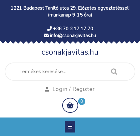
Skip
1221 Budapest Tanító utca 29. Előzetes egyeztetéssel!
to
(munkanap 9-15 óra)
content
+36 70 3 17 17 70
info@csonakjavitas.hu
csonakjavitas.hu
Keresés
a
következőre:
Login
Login / Register
/
shopping
0
Register
cart