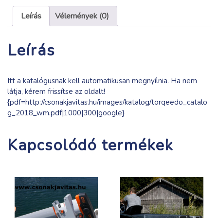
mennyiség
Leírás
Vélemények (0)
Leírás
Itt a katalógusnak kell automatikusan megnyílnia. Ha nem
látja, kérem frissítse az oldalt!
{pdf=http://csonakjavitas.hu/images/katalog/torqeedo_catalo
g_2018_wm.pdf|1000|300|google}
Kapcsolódó termékek