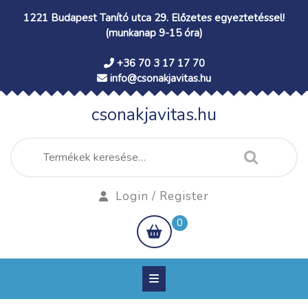
Skip
1221 Budapest Tanító utca 29. Előzetes egyeztetéssel!
to
(munkanap 9-15 óra)
content
+36 70 3 17 17 70
info@csonakjavitas.hu
csonakjavitas.hu
Keresés
a
következőre:
Login
Login / Register
/
shopping
0
Register
cart