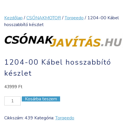
Kezdőlap
/
CSÓNAKMOTOR
/
Torqeedo
/ 1204-00 Kábel
hosszabbító készlet
1204-00 Kábel hosszabbító
készlet
43999
Ft
Kosárba teszem
1204-
00
Kábel
Cikkszám:
439
Kategória:
Torqeedo
hosszabbító
készlet