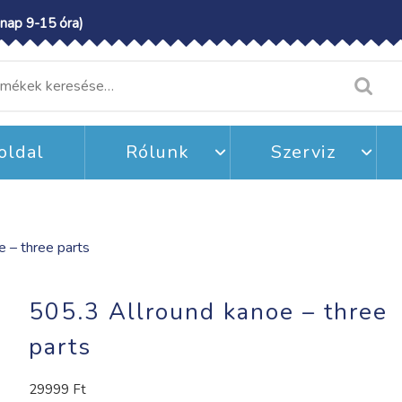
nap 9-15 óra)
resés
etkezőre:
oldal
Rólunk
Szerviz
 – three parts
505.3 Allround kanoe – three
parts
29999
Ft