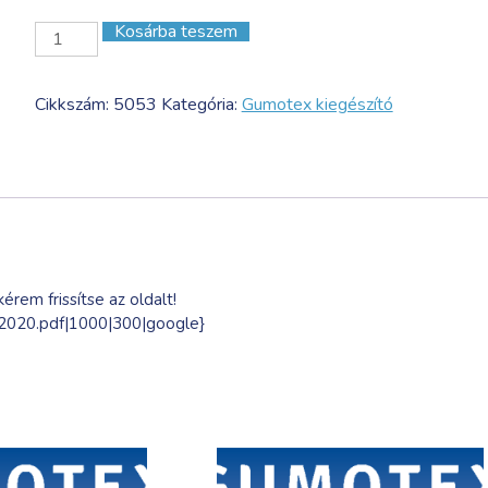
Kosárba teszem
505.3
Allround
kanoe
Cikkszám:
5053
Kategória:
Gumotex kiegészító
–
three
parts
mennyiség
érem frissítse az oldalt!
_2020.pdf|1000|300|google}