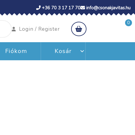
+36 70 3 17 17 70
info@csonakjavitas.hu
0
shopping
Login
Login / Register
cart
/
Register
Fiókom
Kosár