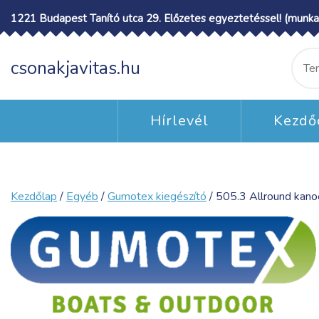
Skip
1221 Budapest Tanító utca 29. Előzetes egyeztetéssel! (munka
to
content
Ke
csonakjavitas.hu
a
köv
Hírlevél
Kezdő
Kezdőlap
/
Egyéb
/
Gumotex kiegészító
/ 505.3 Allround kanoe