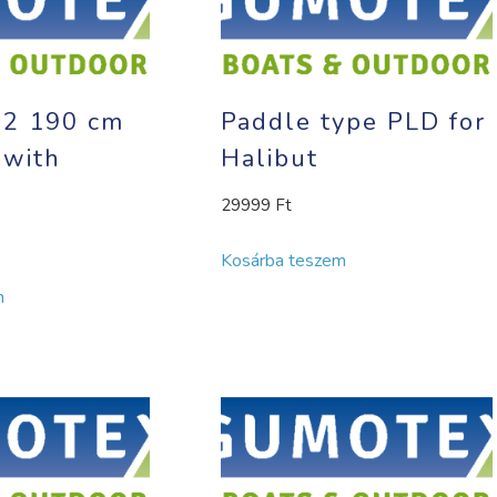
.2 190 cm
Paddle type PLD for
(with
Halibut
29999
Ft
Kosárba teszem
m