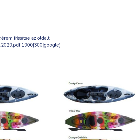
érem frissítse az oldalt!
ak_2020.pdf|1000|300|google}