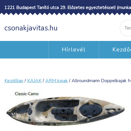
Skip
1221 Budapest Tanító utca 29. Előzetes egyeztetéssel! (munka
to
content
Ke
csonakjavitas.hu
a
köv
Hírlevél
Kezdő
Kezdőlap
/
KAJAK
/
ARM kajak
/ Allroundmarin Doppelkajak