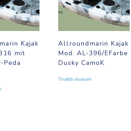
marin Kajak
Allroundmarin Kajak
316 mit
Mod. AL-396/EFarbe
r-Peda
Dusky CamoK
Tovább olvasom
m