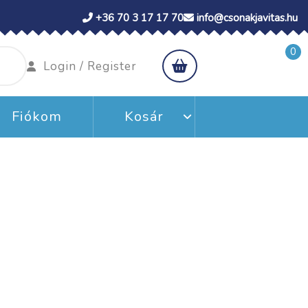
+36 70 3 17 17 70
info@csonakjavitas.hu
0
shopping
Login
Login / Register
cart
/
Register
Fiókom
Kosár