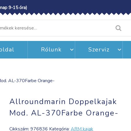
nap 9-15 óra)
resés
etkezőre:
oldal
Rólunk
Szerviz
 Mod. AL-370Farbe Orange-
Allroundmarin Doppelkajak
Mod. AL-370Farbe Orange-
Cikkszám:
976836
Kategória:
ARM kajak