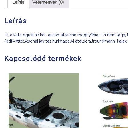
Leírás
Vélemények (0)
Leírás
Itt a katalógusnak kell automatikusan megnyílnia. Ha nem látja, k
{pdf=http://csonakjavitas.hu/images/katalog/allroundmarin_kaj
Kapcsolódó termékek