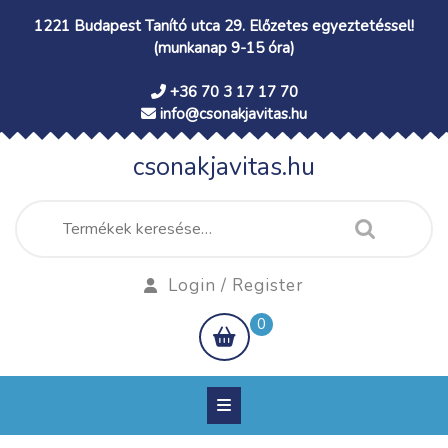
Skip
1221 Budapest Tanító utca 29. Előzetes egyeztetéssel!
to
(munkanap 9-15 óra)
content
+36 70 3 17 17 70
info@csonakjavitas.hu
csonakjavitas.hu
Keresés
a
következőre:
Login
Login / Register
/
shopping
0
Register
cart