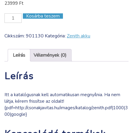
23999
Ft
Kosárba teszem
Batterieprüfer
CBT
12
Cikkszám:
901130
Kategória:
Zenith akku
XS
in
Taschenformat.
Leírás
Vélemények (0)
Volt-
mennyiség
Leírás
Itt a katalógusnak kell automatikusan megnyílnia. Ha nem
látja, kérem frissítse az oldalt!
{pdf=http://csonakjavitas.hu/images/katalog/zenith.pdf|1000|3
00|google}