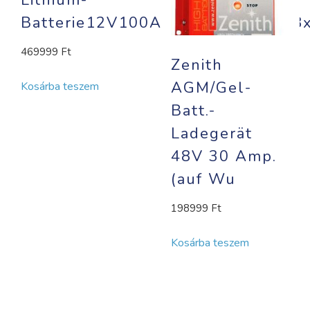
Batterie12V100Ah,12,8kg306x16
469999
Ft
Zenith
AGM/Gel-
Kosárba teszem
Batt.-
Ladegerät
48V 30 Amp.
(auf Wu
198999
Ft
Kosárba teszem