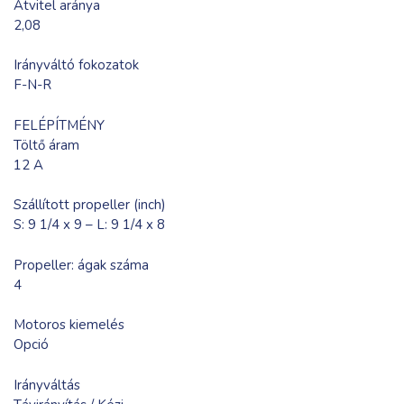
Átvitel aránya
2,08
Irányváltó fokozatok
F-N-R
FELÉPÍTMÉNY
Töltő áram
12 A
Szállított propeller (inch)
S: 9 1/4 x 9 – L: 9 1/4 x 8
Propeller: ágak száma
4
Motoros kiemelés
Opció
Irányváltás