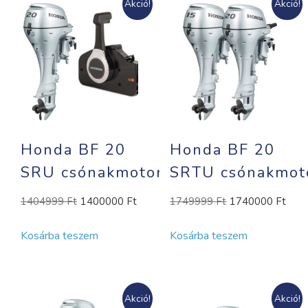
Akció!
Akció!
Honda BF 20
Honda BF 20
SRU csónakmotor
SRTU csónakmot
Original
Current
Original
Cur
1404999
Ft
1400000
Ft
1749999
Ft
1740000
Ft
price
price
price
pric
Kosárba teszem
Kosárba teszem
was:
is:
was:
is:
1404999 Ft.
1400000 Ft.
1749999 Ft.
174
Akció!
Akció!