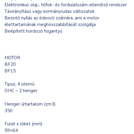
Elektronikus olaj-, hőfok- és fordulatszám-ellenőrző rendszer
Távirányítású vagy kormányrudas változatok
Beöntő nyílás az édesvíz számára, ami a motor
élettartamának meghosszabbítását szolgálja
Beépített hordozó fogantyú
MOTOR
BF20
BF15
Tipus, 4 ütemű
OHC – 2 henger
Henger űrtartalom (cm3)
350
Furat x löket (mm)
59×64