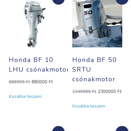
Honda BF 10
Honda BF 50
LHU csónakmotor
SRTU
csónakmotor
Original
Current
888999
Ft
880000
Ft
price
price
Original
Cur
2349999
Ft
2300000
Ft
Kosárba teszem
was:
is:
price
pric
888999 Ft.
880000 Ft.
Kosárba teszem
was:
is:
2349999 Ft.
230