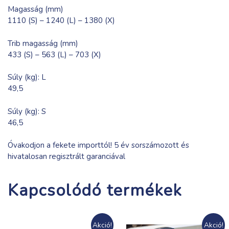
Magasság (mm)
1110 (S) – 1240 (L) – 1380 (X)
Trib magasság (mm)
433 (S) – 563 (L) – 703 (X)
Súly (kg): L
49,5
Súly (kg): S
46,5
Óvakodjon a fekete importtól! 5 év sorszámozott és
hivatalosan regisztrált garanciával
Kapcsolódó termékek
Akció!
Akció!