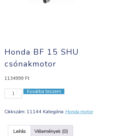
Honda BF 15 SHU
csónakmotor
1134999
Ft
Kosárba teszem
Honda
BF
15
Cikkszám:
11144
Kategória:
Honda motor
SHU
csónakmotor
mennyiség
Leírás
Vélemények (0)