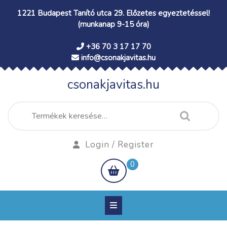
Skip
1221 Budapest Tanító utca 29. Előzetes egyeztetéssel!
to
(munkanap 9-15 óra)
content
+36 70 3 17 17 70
info@csonakjavitas.hu
csonakjavitas.hu
Keresés
a
következőre:
Login
Login / Register
/
shopping
0
Register
cart