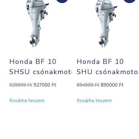
Honda BF 10
Honda BF 10
SHSU csónakmotor
SHU csónakmoto
Original
Current
Original
Curre
929999
Ft
927000
Ft
894999
Ft
890000
Ft
price
price
price
price
Kosárba teszem
Kosárba teszem
was:
is:
was:
is:
929999 Ft.
927000 Ft.
894999 Ft.
89000