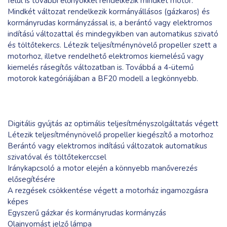
felül is további előnyökkel rendelkezik mindkét motor.
Mindkét változat rendelkezik kormányállásos (gázkaros) és
kormányrudas kormányzással is, a berántó vagy elektromos
indítású változattal és mindegyikben van automatikus szivató
és töltőtekercs. Létezik teljesítménynövelő propeller szett a
motorhoz, illetve rendelhető elektromos kiemelésű vagy
kiemelés rásegítős változatban is. Továbbá a 4-ütemű
motorok kategóriájában a BF20 modell a legkönnyebb.
Digitális gyújtás az optimális teljesítményszolgáltatás végett
Létezik teljesítménynövelő propeller kiegészítő a motorhoz
Berántó vagy elektromos indítású változatok automatikus
szivatóval és töltőtekerccsel
Iránykapcsoló a motor elején a könnyebb manőverezés
elősegítésére
A rezgések csökkentése végett a motorház ingamozgásra
képes
Egyszerű gázkar és kormányrudas kormányzás
Olajnyomást jelző lámpa