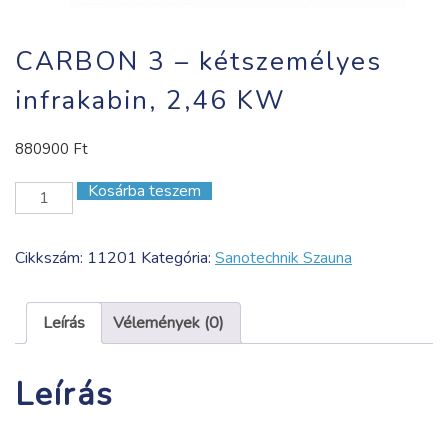
CARBON 3 – kétszemélyes
infrakabin, 2,46 KW
880900
Ft
Kosárba teszem
CARBON
3
-
Cikkszám:
11201
Kategória:
Sanotechnik Szauna
kétszemélyes
infrakabin,
2,46
Leírás
Vélemények (0)
KW
mennyiség
Leírás