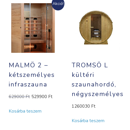
Akció!
MALMÖ 2 –
TROMSÖ L
kétszemélyes
kültéri
infraszauna
szaunahordó,
négyszemélyes
Original
Current
629000
Ft
529900
Ft
price
price
1260030
Ft
Kosárba teszem
was:
is:
629000 Ft.
529900 Ft.
Kosárba teszem