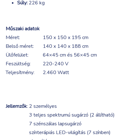
Súly:
226 kg
Műszaki adatok
Méret:
150 x 150 x 195 cm
Belső méret:
140 x 140 x 188 cm
Ülőfelület:
64×45 cm és 56×45 cm
Feszültség:
220-240 V
Teljesítmény:
2.460 Watt
Jellemzők
:
2 személyes
3 teljes spektrumú sugárzó (2 állítható)
7 szénszálas lapsugárzó
színterápiás LED-világítás (7 színben)