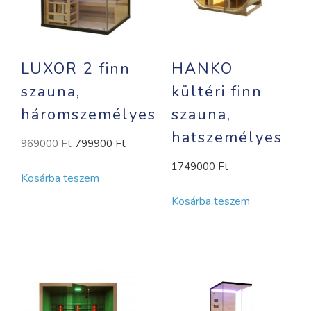
LUXOR 2 finn
HANKO
szauna,
kültéri finn
háromszemélyes
szauna,
hatszemélyes
Original
Current
969000
Ft
799900
Ft
price
price
1749000
Ft
Kosárba teszem
was:
is:
969000 Ft.
799900 Ft.
Kosárba teszem