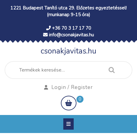
Skip
1221 Budapest Tanító utca 29. Előzetes egyeztetéssel!
to
(munkanap 9-15 óra)
content
+36 70 3 17 17 70
info@csonakjavitas.hu
csonakjavitas.hu
Keresés
a
következőre:
Login
Login / Register
/
shopping
0
Register
cart