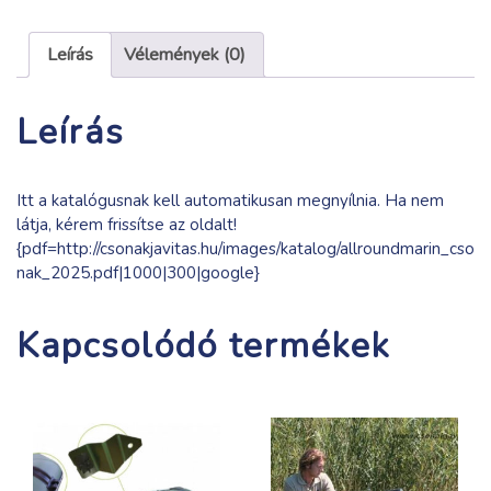
mennyiség
Leírás
Vélemények (0)
Leírás
Itt a katalógusnak kell automatikusan megnyílnia. Ha nem
látja, kérem frissítse az oldalt!
{pdf=http://csonakjavitas.hu/images/katalog/allroundmarin_cso
nak_2025.pdf|1000|300|google}
Kapcsolódó termékek