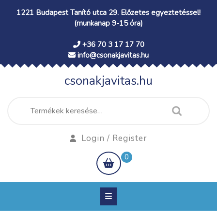
Skip
1221 Budapest Tanító utca 29. Előzetes egyeztetéssel!
to
(munkanap 9-15 óra)
content
+36 70 3 17 17 70
info@csonakjavitas.hu
csonakjavitas.hu
Keresés
a
következőre:
Login
Login / Register
/
shopping
0
Register
cart