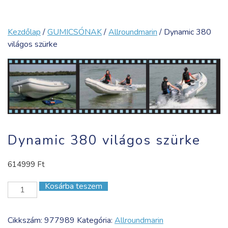
Kezdőlap
/
GUMICSÓNAK
/
Allroundmarin
/ Dynamic 380
világos szürke
Dynamic 380 világos szürke
614999
Ft
Kosárba teszem
Dynamic
380
világos
Cikkszám:
977989
Kategória:
Allroundmarin
szürke