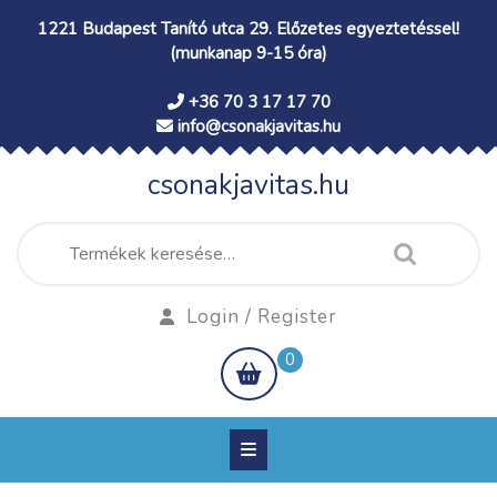
Skip
1221 Budapest Tanító utca 29. Előzetes egyeztetéssel!
to
(munkanap 9-15 óra)
content
+36 70 3 17 17 70
info@csonakjavitas.hu
csonakjavitas.hu
Keresés
a
következőre:
Login
Login / Register
/
shopping
0
Register
cart