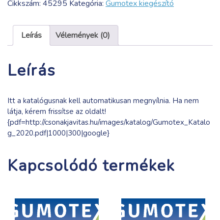
Cikkszám:
45295
Kategória:
Gumotex kiegészító
mennyiség
Leírás
Vélemények (0)
Leírás
Itt a katalógusnak kell automatikusan megnyílnia. Ha nem
látja, kérem frissítse az oldalt!
{pdf=http://csonakjavitas.hu/images/katalog/Gumotex_Katalo
g_2020.pdf|1000|300|google}
Kapcsolódó termékek