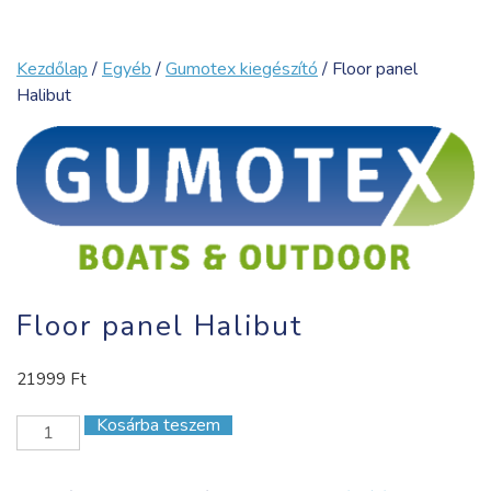
Kezdőlap
/
Egyéb
/
Gumotex kiegészító
/ Floor panel
Halibut
Floor panel Halibut
21999
Ft
Kosárba teszem
Floor
panel
Halibut