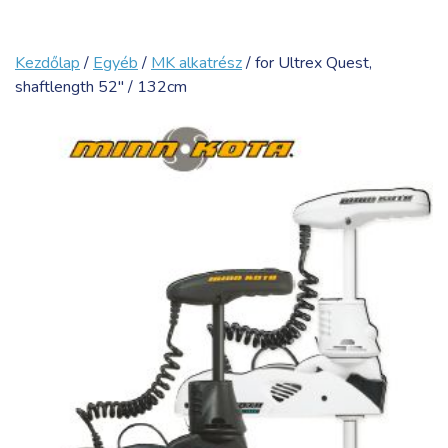
Kezdőlap
/
Egyéb
/
MK alkatrész
/ for Ultrex Quest,
shaftlength 52″ / 132cm