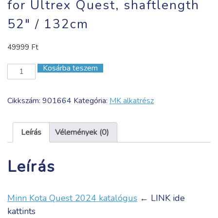
for Ultrex Quest, shaftlength
52″ / 132cm
49999
Ft
Kosárba teszem
for
Ultrex
Quest,
Cikkszám:
901664
Kategória:
MK alkatrész
shaftlength
52"
/
Leírás
Vélemények (0)
132cm
mennyiség
Leírás
Minn Kota Quest 2024 katalógus
← LINK ide
kattints