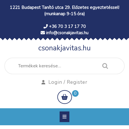
Skip
1221 Budapest Tanító utca 29. Előzetes egyeztetéssel!
to
(munkanap 9-15 óra)
content
+36 70 3 17 17 70
info@csonakjavitas.hu
csonakjavitas.hu
Keresés
a
következőre:
Login
Login / Register
/
shopping
0
Register
cart