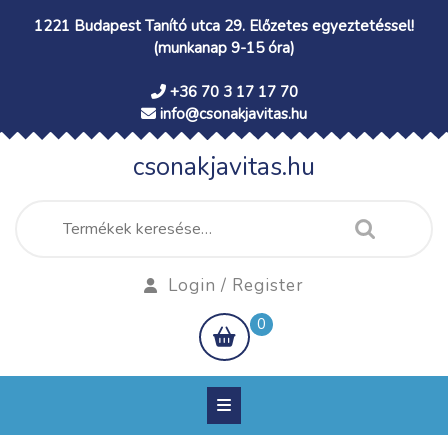
Skip
1221 Budapest Tanító utca 29. Előzetes egyeztetéssel!
to
(munkanap 9-15 óra)
content
+36 70 3 17 17 70
info@csonakjavitas.hu
csonakjavitas.hu
Keresés
a
következőre:
Login
Login / Register
/
shopping
0
Register
cart