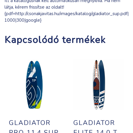
Itt a katalógusnak kell automatikusan megnyílnia. Ha nem
látja, kérem frissítse az oldalt!
{pdf=http://csonakjavitas.hu/images/katalog/gladiator_sup.pdf|
1000|300|google}
Kapcsolódó termékek
GLADIATOR
GLADIATOR
PRO 11.4 SUP
ELITE 14,0 T