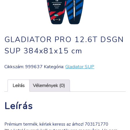
GLADIATOR PRO 12.6T DSGN
SUP 384x81x15 cm
Cikkszám:
999637
Kategória:
Gladiator SUP
Leírás
Vélemények (0)
Leírás
Prémium termék, kérlek keress az árhoz! 703171770