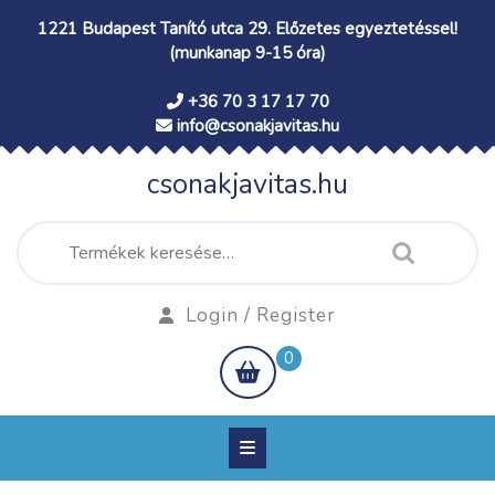
Skip
1221 Budapest Tanító utca 29. Előzetes egyeztetéssel!
to
(munkanap 9-15 óra)
content
+36 70 3 17 17 70
info@csonakjavitas.hu
csonakjavitas.hu
Keresés
a
következőre:
Login
Login / Register
/
shopping
0
Register
cart