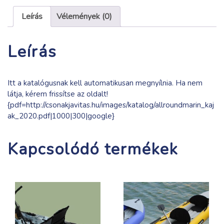
mennyiség
Leírás
Vélemények (0)
Leírás
Itt a katalógusnak kell automatikusan megnyílnia. Ha nem
látja, kérem frissítse az oldalt!
{pdf=http://csonakjavitas.hu/images/katalog/allroundmarin_kaj
ak_2020.pdf|1000|300|google}
Kapcsolódó termékek