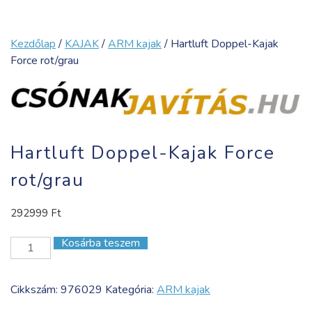
Kezdőlap
/
KAJAK
/
ARM kajak
/ Hartluft Doppel-Kajak
Force rot/grau
Hartluft Doppel-Kajak Force
rot/grau
292999
Ft
Kosárba teszem
Hartluft
Doppel-
Kajak
Cikkszám:
976029
Kategória:
ARM kajak
Force
rot/grau