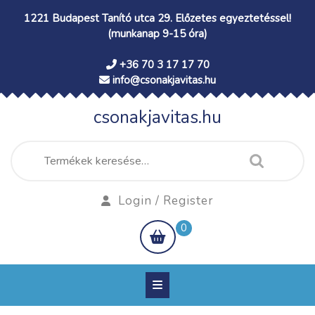
Skip
1221 Budapest Tanító utca 29. Előzetes egyeztetéssel!
to
(munkanap 9-15 óra)
content
+36 70 3 17 17 70
info@csonakjavitas.hu
csonakjavitas.hu
Keresés
a
következőre:
Login
Login / Register
/
shopping
0
Register
cart