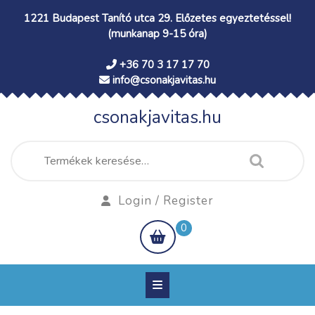
Skip
1221 Budapest Tanító utca 29. Előzetes egyeztetéssel!
to
(munkanap 9-15 óra)
content
+36 70 3 17 17 70
info@csonakjavitas.hu
csonakjavitas.hu
Keresés
a
következőre:
Login
Login / Register
/
shopping
0
Register
cart