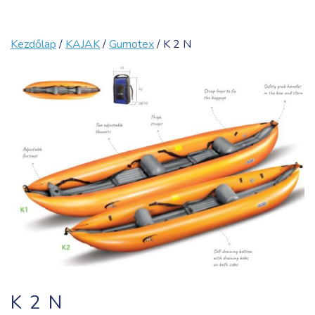
Kezdőlap
/
KAJAK
/
Gumotex
/ K 2 N
K 2 N