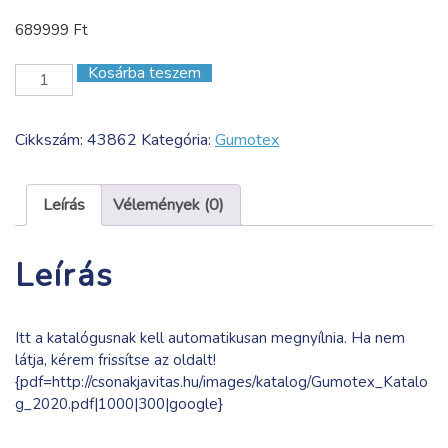
689999
Ft
Kosárba teszem
K
2
N
Cikkszám:
43862
Kategória:
Gumotex
mennyiség
Leírás
Vélemények (0)
Leírás
Itt a katalógusnak kell automatikusan megnyílnia. Ha nem
látja, kérem frissítse az oldalt!
{pdf=http://csonakjavitas.hu/images/katalog/Gumotex_Katalo
g_2020.pdf|1000|300|google}