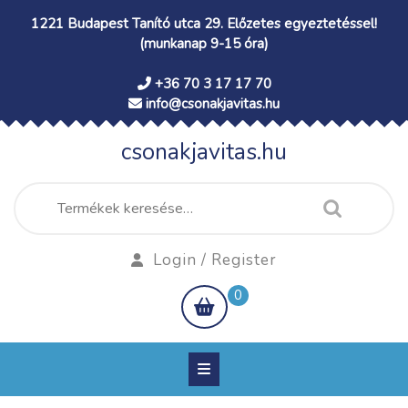
Skip
1221 Budapest Tanító utca 29. Előzetes egyeztetéssel!
to
(munkanap 9-15 óra)
content
+36 70 3 17 17 70
info@csonakjavitas.hu
csonakjavitas.hu
Keresés
a
következőre:
Login
Login / Register
/
shopping
0
Register
cart