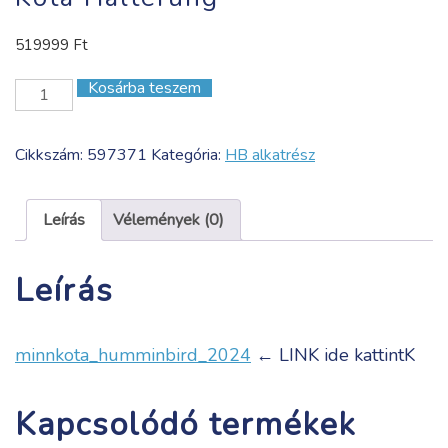
519999
Ft
Kosárba teszem
Mega
360
im
Cikkszám:
597371
Kategória:
HB alkatrész
Set
with
Minn
Leírás
Vélemények (0)
Kota
Halterung
Leírás
mennyiség
minnkota_humminbird_2024
← LINK ide kattintK
Kapcsolódó termékek