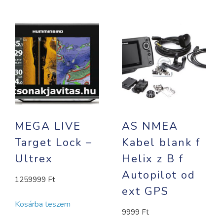
MEGA LIVE
AS NMEA
Target Lock –
Kabel blank f
Ultrex
Helix z B f
Autopilot od
1259999
Ft
ext GPS
Kosárba teszem
9999
Ft