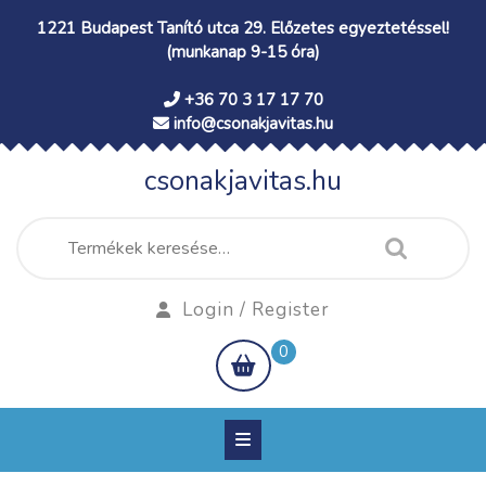
Skip
1221 Budapest Tanító utca 29. Előzetes egyeztetéssel!
to
(munkanap 9-15 óra)
content
+36 70 3 17 17 70
info@csonakjavitas.hu
csonakjavitas.hu
Keresés
a
következőre:
Login
Login / Register
/
shopping
0
Register
cart