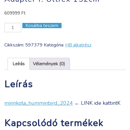
609999
Ft
Kosárba teszem
Mega
LIVE
Target
Cikkszám:
597379
Kategória:
HB alkatrész
Lock
Adapter
f.
Leírás
Vélemények (0)
Ultrex
152cm
Leírás
mennyiség
minnkota_humminbird_2024
← LINK ide kattintK
Kapcsolódó termékek