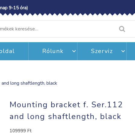
nap 9-15 óra)
resés
etkezőre:
oldal
Rólunk
Szerviz
 and long shaftlength, black
Mounting bracket f. Ser.112
and long shaftlength, black
109999
Ft