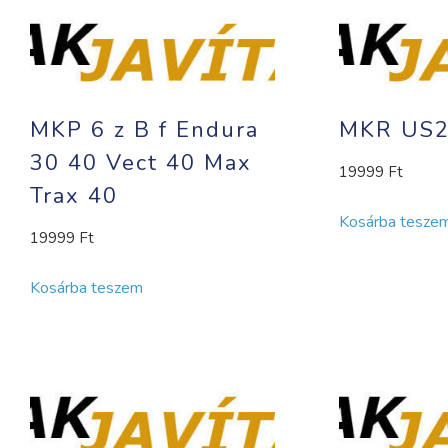
MKP 6 z B f Endura
MKR US2
30 40 Vect 40 Max
19999
Ft
Trax 40
Kosárba tesze
19999
Ft
Kosárba teszem