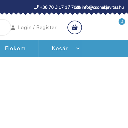
+36 70 3 17 17 70
info@csonakjavitas.hu
0
shopping
Login
Login / Register
cart
/
Register
Fiókom
Kosár