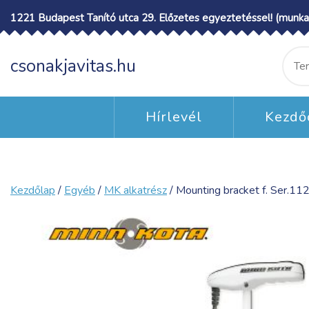
Skip
1221 Budapest Tanító utca 29. Előzetes egyeztetéssel! (munka
to
content
Ke
csonakjavitas.hu
a
köv
Hírlevél
Kezdő
Kezdőlap
/
Egyéb
/
MK alkatrész
/ Mounting bracket f. Ser.112