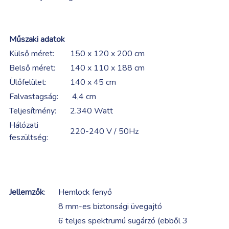
Műszaki adatok
Külső méret:
150 x 120 x 200 cm
Belső méret:
140 x 110 x 188 cm
Ülőfelület:
140 x 45 cm
Falvastagság:
4,4 cm
Teljesítmény:
2.340 Watt
Hálózati
220-240 V / 50Hz
feszültség:
Jellemzők
:
Hemlock fenyő
8 mm-es biztonsági üvegajtó
6 teljes spektrumú sugárzó (ebből 3