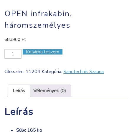
OPEN infrakabin,
háromszemélyes
683900
Ft
Kosárba teszem
OPEN
infrakabin,
háromszemélyes
Cikkszám:
11204
Kategória:
Sanotechnik Szauna
mennyiség
Leírás
Vélemények (0)
Leírás
Súly:
185 kg