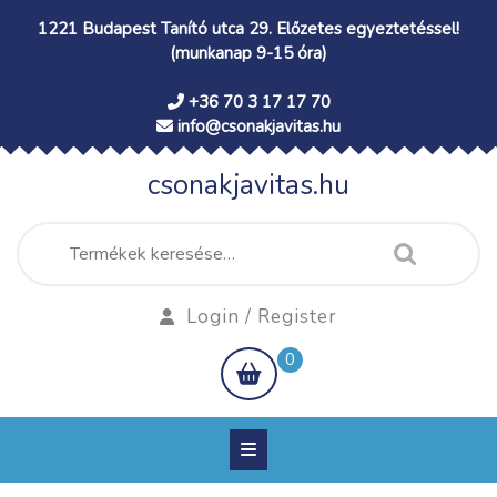
Skip
1221 Budapest Tanító utca 29. Előzetes egyeztetéssel!
to
(munkanap 9-15 óra)
content
+36 70 3 17 17 70
info@csonakjavitas.hu
csonakjavitas.hu
Keresés
a
következőre:
Login
Login / Register
/
shopping
0
Register
cart