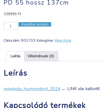
PD 55 hossz 137cm
339999
Ft
Kosárba teszem
PD
55
hossz
Cikkszám:
901703
Kategória:
Minn Kota
137cm
mennyiség
Leírás
Vélemények (0)
Leírás
minnkota_humminbird_2024
← LINK ide kattintK
Kapcsolódó termékek