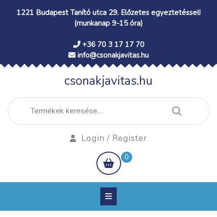
Skip
1221 Budapest Tanító utca 29. Előzetes egyeztetéssel!
to
(munkanap 9-15 óra)
content
+36 70 3 17 17 70
info@csonakjavitas.hu
csonakjavitas.hu
Keresés
a
következőre:
Login
Login / Register
/
shopping
0
Register
cart