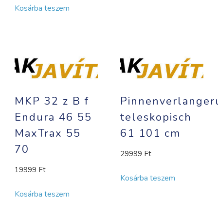
Kosárba teszem
MKP 32 z B f
Pinnenverlanger
Endura 46 55
teleskopisch
MaxTrax 55
61 101 cm
70
29999
Ft
19999
Ft
Kosárba teszem
Kosárba teszem