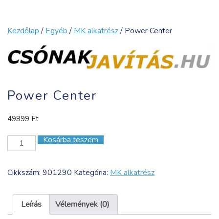
Kezdőlap
/
Egyéb
/
MK alkatrész
/ Power Center
Power Center
49999
Ft
Kosárba teszem
Power
Center
mennyiség
Cikkszám:
901290
Kategória:
MK alkatrész
Leírás
Vélemények (0)