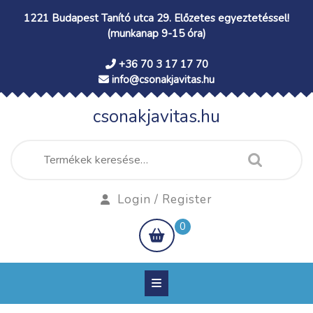
Skip
1221 Budapest Tanító utca 29. Előzetes egyeztetéssel!
to
(munkanap 9-15 óra)
content
+36 70 3 17 17 70
info@csonakjavitas.hu
csonakjavitas.hu
Keresés
a
következőre:
Login
Login / Register
/
shopping
0
Register
cart