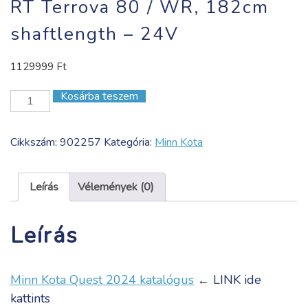
RT Terrova 80 / WR, 182cm
shaftlength – 24V
1129999
Ft
Kosárba teszem
RT
Terrova
80
Cikkszám:
902257
Kategória:
Minn Kota
/
WR,
182cm
Leírás
Vélemények (0)
shaftlength
-
Leírás
24V
mennyiség
Minn Kota Quest 2024 katalógus
← LINK ide
kattints