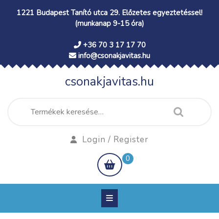
Skip
1221 Budapest Tanító utca 29. Előzetes egyeztetéssel!
to
(munkanap 9-15 óra)
content
+36 70 3 17 17 70
info@csonakjavitas.hu
csonakjavitas.hu
Keresés
a
következőre:
Login
Login / Register
/
shopping
0
Register
cart