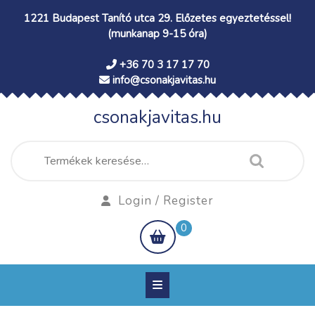
Skip
1221 Budapest Tanító utca 29. Előzetes egyeztetéssel!
to
(munkanap 9-15 óra)
content
+36 70 3 17 17 70
info@csonakjavitas.hu
csonakjavitas.hu
Keresés
a
következőre:
Login
Login / Register
/
shopping
0
Register
cart