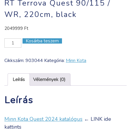
RT Terrova Quest 90/115 /
WR, 220cm, black
2049999
Ft
Kosárba teszem
RT
Terrova
Quest
Cikkszám:
903044
Kategória:
Minn Kota
90/115
/
WR,
Leírás
Vélemények (0)
220cm,
black
Leírás
mennyiség
Minn Kota Quest 2024 katalógus
← LINK ide
kattints