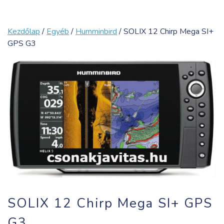
Kezdőlap
/
Egyéb
/
Humminbird
/ SOLIX 12 Chirp Mega SI+
GPS G3
SOLIX 12 Chirp Mega SI+ GPS
G3