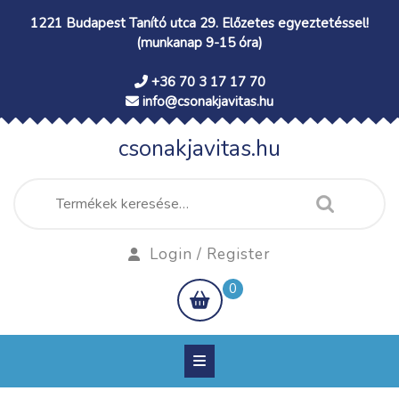
Skip
1221 Budapest Tanító utca 29. Előzetes egyeztetéssel!
to
(munkanap 9-15 óra)
content
+36 70 3 17 17 70
info@csonakjavitas.hu
csonakjavitas.hu
Keresés
a
következőre:
Login
Login / Register
/
shopping
0
Register
cart