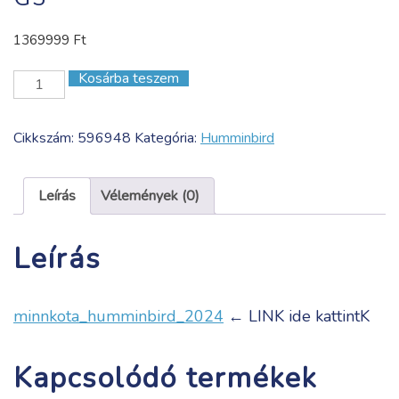
1369999
Ft
Kosárba teszem
SOLIX
12
Chirp
Cikkszám:
596948
Kategória:
Humminbird
Mega
SI+
GPS
Leírás
Vélemények (0)
G3
mennyiség
Leírás
minnkota_humminbird_2024
← LINK ide kattintK
Kapcsolódó termékek