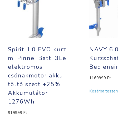
Spirit 1.0 EVO kurz,
NAVY 6.
m. Pinne, Batt. 3Le
Kurzschaf
elektromos
Bedienei
csónakmotor akku
1169999
Ft
töltő szett +25%
Kosárba tesze
Akkumulátor
1276Wh
919999
Ft