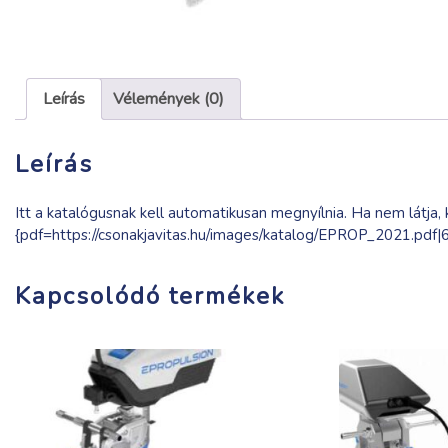
Leírás
Vélemények (0)
Leírás
Itt a katalógusnak kell automatikusan megnyílnia. Ha nem látja, k
{pdf=https://csonakjavitas.hu/images/katalog/EPROP_2021.pdf
Kapcsolódó termékek