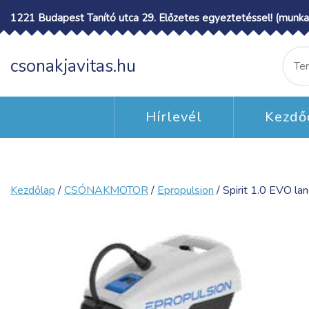
Skip
1221 Budapest Tanító utca 29. Előzetes egyeztetéssel! (munka
to
content
Ke
csonakjavitas.hu
a
köv
Hírlevél
Kezdő
Kezdőlap
/
CSÓNAKMOTOR
/
Epropulsion
/ Spirit 1.0 EVO lan