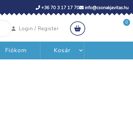
+36 70 3 17 17 70
info@csonakjavitas.hu
0
shopping
Login
Login / Register
cart
/
Register
Fiókom
Kosár