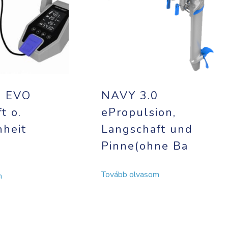
0 EVO
NAVY 3.0
t o.
ePropulsion,
nheit
Langschaft und
Pinne(ohne Ba
Tovább olvasom
m