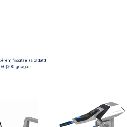
érem frissítse az oldalt!
|650|300|google}