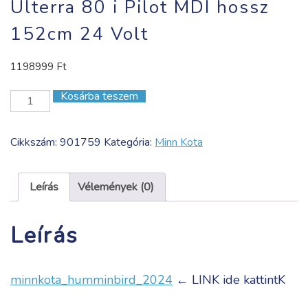
Ulterra 80 i Pilot MDI hossz
152cm 24 Volt
1198999
Ft
Kosárba teszem
Ulterra
80
i
Cikkszám:
901759
Kategória:
Minn Kota
Pilot
MDI
hossz
Leírás
Vélemények (0)
152cm
24
Leírás
Volt
mennyiség
minnkota_humminbird_2024
← LINK ide kattintK