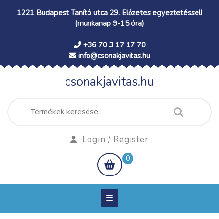
Skip
1221 Budapest Tanító utca 29. Előzetes egyeztetéssel!
to
(munkanap 9-15 óra)
content
+36 70 3 17 17 70
info@csonakjavitas.hu
csonakjavitas.hu
Keresés
a
következőre:
Login
Login / Register
/
shopping
0
Register
cart