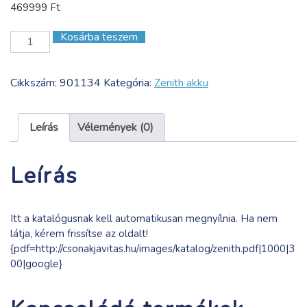
469999
Ft
Kosárba teszem
Zenith
Lithium-
Batterie24V
Cikkszám:
901134
Kategória:
Zenith akku
50Ah,12,8kg306x168x216m
mennyiség
Leírás
Vélemények (0)
Leírás
Itt a katalógusnak kell automatikusan megnyílnia. Ha nem
látja, kérem frissítse az oldalt!
{pdf=http://csonakjavitas.hu/images/katalog/zenith.pdf|1000|3
00|google}