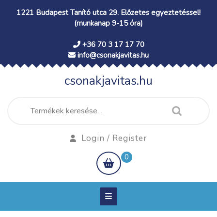
Skip
1221 Budapest Tanító utca 29. Előzetes egyeztetéssel!
to
(munkanap 9-15 óra)
content
+36 70 3 17 17 70
info@csonakjavitas.hu
csonakjavitas.hu
Keresés
a
következőre:
Login
Login / Register
/
shopping
0
Register
cart