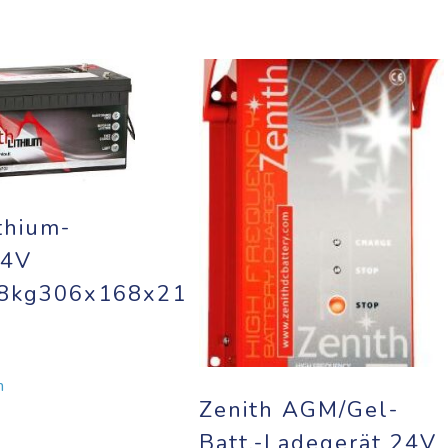
thium-
24V
,8kg306x168x216m
m
Zenith AGM/Gel-
Batt.-Ladegerät 24V