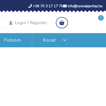
+36 70 3 17 17 70
info@csonakjavitas.hu
0
shopping
Login
Login / Register
cart
/
Register
Fiókom
Kosár
0