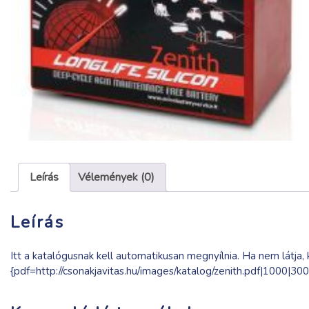
Leírás
Vélemények (0)
Leírás
Itt a katalógusnak kell automatikusan megnyílnia. Ha nem látja, k
{pdf=http://csonakjavitas.hu/images/katalog/zenith.pdf|1000|30