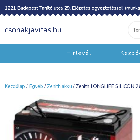
Skip
1221 Budapest Tanító utca 29. Előzetes egyeztetéssel! (munka
to
content
Ke
csonakjavitas.hu
a
köv
Hírlevél
Kezdő
Kezdőlap
/
Egyéb
/
Zenith akku
/ Zenith LONGLIFE SILICON 