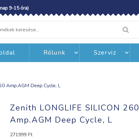
nap 9-15 óra)
resés
etkezőre:
oldal
Rólunk
Szerviz
260 Amp.AGM Deep Cycle, L
Zenith LONGLIFE SILICON 26
Amp.AGM Deep Cycle, L
271999
Ft