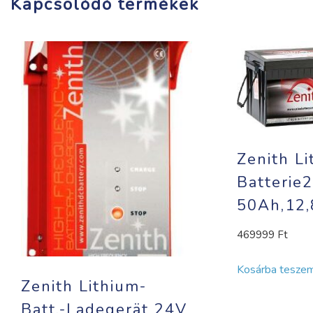
Kapcsolódó termékek
Zenith Li
Batterie
50Ah,12
469999
Ft
Kosárba tesze
Zenith Lithium-
Batt.-Ladegerät 24V