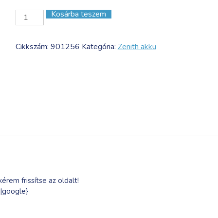
Kosárba teszem
Zenith
LONGLIFE
SILICON
Cikkszám:
901256
Kategória:
Zenith akku
260
Amp.AGM
Deep
Cycle,
L
mennyiség
érem frissítse az oldalt!
0|google}