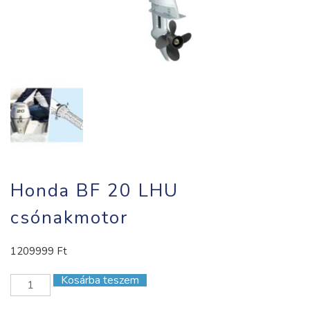
Honda BF 20 LHU
csónakmotor
1209999
Ft
Kosárba teszem
Honda
BF