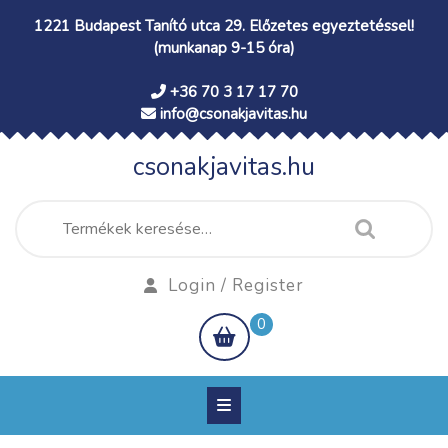
Skip
1221 Budapest Tanító utca 29. Előzetes egyeztetéssel!
to
(munkanap 9-15 óra)
content
+36 70 3 17 17 70
info@csonakjavitas.hu
csonakjavitas.hu
Keresés
a
következőre:
Login
Login / Register
/
shopping
0
Register
cart