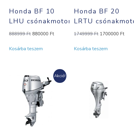
Honda BF 10
Honda BF 20
LHU csónakmotor
LRTU csónakmo
Original
Current
Original
Cur
888999
Ft
880000
Ft
1749999
Ft
1700000
Ft
price
price
price
pric
Kosárba teszem
Kosárba teszem
was:
is:
was:
is:
888999 Ft.
880000 Ft.
1749999 Ft.
170
Akció!