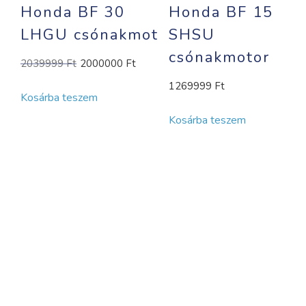
Honda BF 30
Honda BF 15
LHGU csónakmotor
SHSU
csónakmotor
Original
Current
2039999
Ft
2000000
Ft
price
price
1269999
Ft
Kosárba teszem
was:
is:
2039999 Ft.
2000000 Ft.
Kosárba teszem