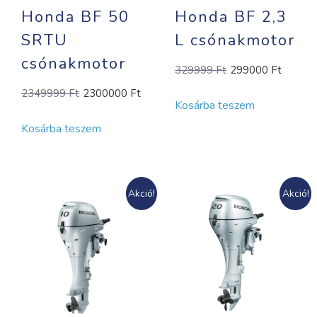
Honda BF 50
Honda BF 2,3
SRTU
L csónakmotor
csónakmotor
Original
Curre
329999
Ft
299000
Ft
price
price
Original
Current
2349999
Ft
2300000
Ft
Kosárba teszem
was:
is:
price
price
329999 Ft.
29900
Kosárba teszem
was:
is:
2349999 Ft.
2300000 Ft.
Akció!
Akció!