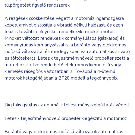
túlpörgetést figyelő rendszerek.
A rezgések csökkentése végett a motorház ingamozgásra
képes, amivel biztosítja a vibráció nélküli hajózást, és ezen
felül is további előnyökkel rendelkezik mindkét motor.
Mindkét változat rendelkezik kormányállásos (gázkaros) és
kormányrudas kormányzással is, a berántó vagy elektromos
indítású változattal és mindegyikben van automatikus szivató
és töltőtekercs. Létezik teljesítménynövelő propeller szett a
motorhoz, illetve rendelhető elektromos kiemelésű vagy
kiemelés rásegítős változatban is. Továbbá a 4-ütemű
motorok kategóriájában a BF20 modell a legkönnyebb.
Digitális gyújtás az optimális teljesítményszolgáltatás végett
Létezik teljesítménynövelő propeller kiegészítő a motorhoz
Berántó vagy elektromos indítású változatok automatikus