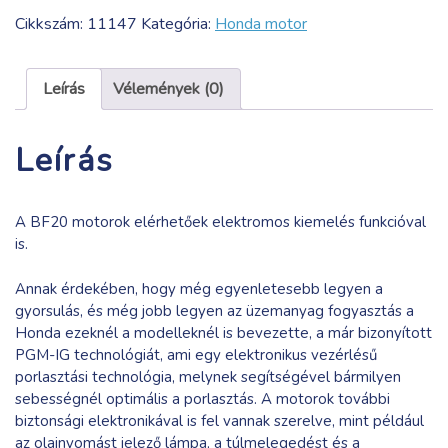
20
Cikkszám:
11147
Kategória:
Honda motor
LHU
csónakmotor
mennyiség
Leírás
Vélemények (0)
Leírás
A BF20 motorok elérhetőek elektromos kiemelés funkcióval
is.
Annak érdekében, hogy még egyenletesebb legyen a
gyorsulás, és még jobb legyen az üzemanyag fogyasztás a
Honda ezeknél a modelleknél is bevezette, a már bizonyított
PGM-IG technológiát, ami egy elektronikus vezérlésű
porlasztási technológia, melynek segítségével bármilyen
sebességnél optimális a porlasztás. A motorok további
biztonsági elektronikával is fel vannak szerelve, mint például
az olajnyomást jelező lámpa, a túlmelegedést és a