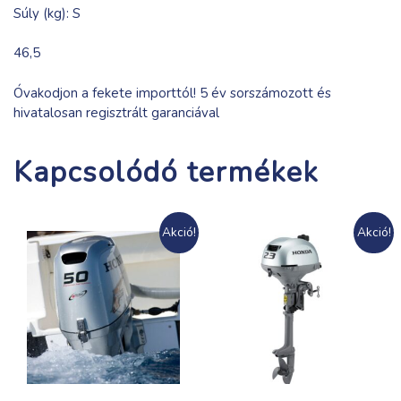
Súly (kg): S
46,5
Óvakodjon a fekete importtól! 5 év sorszámozott és
hivatalosan regisztrált garanciával
Kapcsolódó termékek
Akció!
Akció!