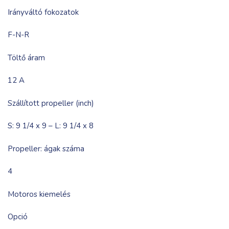
Irányváltó fokozatok
F-N-R
Töltő áram
12 A
Szállított propeller (inch)
S: 9 1/4 x 9 – L: 9 1/4 x 8
Propeller: ágak száma
4
Motoros kiemelés
Opció