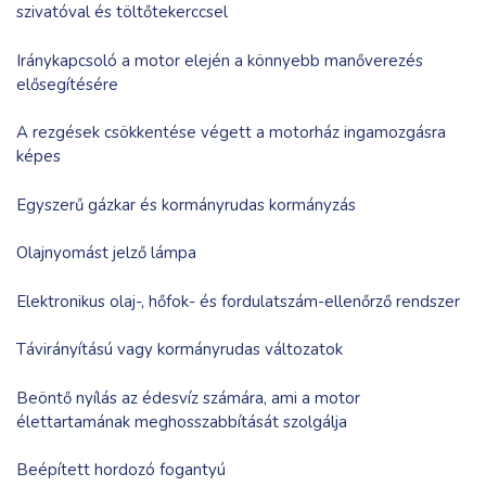
szivatóval és töltőtekerccsel
Iránykapcsoló a motor elején a könnyebb manőverezés
elősegítésére
A rezgések csökkentése végett a motorház ingamozgásra
képes
Egyszerű gázkar és kormányrudas kormányzás
Olajnyomást jelző lámpa
Elektronikus olaj-, hőfok- és fordulatszám-ellenőrző rendszer
Távirányítású vagy kormányrudas változatok
Beöntő nyílás az édesvíz számára, ami a motor
élettartamának meghosszabbítását szolgálja
Beépített hordozó fogantyú